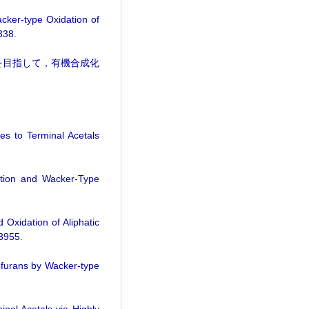
acker-type Oxidation of
338.
を目指して，有機合成化
nes to Terminal Acetals
zation and Wacker-Type
 Oxidation of Aliphatic
3955.
rofurans by Wacker-type
inal Acetals via Highly