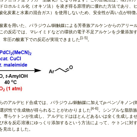
ドロホルミル化（オキソ法）を凌ぎ得る原理的に優れた方法であり、
酸化炭素と水素の混合ガス）を使用しないため、安全性が高い点が特徴
酸素を用いた、パラジウム/銅触媒による芳香族アルケンからのアリー
この反応では、マレイミドなどの環状の電子不足アルケンを少量添加
[1-5]
、常圧の酸素下での反応が実現できました
。
らのアルデヒド合成では、パラジウム/銅触媒に加えて
p
-ベンゾキノン(
[4-6]
選択性で生成物が得られることがわかりました
。シンプルな脂肪
、専らケトンが生成し、アルデヒドはほとんどあるいは全く生成しま
び水を反応溶液にゆっくり添加するという方法によって、ケトンに対
を見出しました。