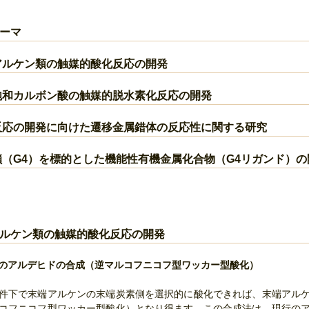
ーマ
アルケン類の触媒的酸化反応の開発
飽和カルボン酸の触媒的脱水素化反応の開発
反応の開発に向けた遷移金属錯体の反応性に関する研究
鎖（G4）を標的とした機能性有機金属化合物（G4リガンド）の
ルケン類の触媒的酸化反応の開発
からのアルデヒドの合成（逆マルコフニコフ型ワッカー型酸化）
件下で末端アルケンの末端炭素側を選択的に酸化できれば、末端アル
コフニコフ型ワッカー型酸化）となり得ます。この合成法は、現行の