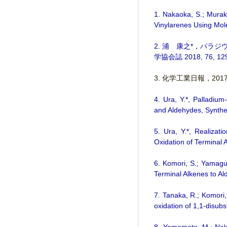
1. Nakaoka, S.; Muraka
Vinylarenes Using Mo
2. 浦 康之*，パ
学協会誌 2018, 76, 12
3. 化学工業日報，20
4. Ura, Y.*, Palladium
and Aldehydes, Synthe
5. Ura, Y.*, Realizat
Oxidation of Terminal
6. Komori, S.; Yamaguc
Terminal Alkenes to 
7. Tanaka, R.; Komori,
oxidation of 1,1-disub
8. Yamamoto, M.; Nakao