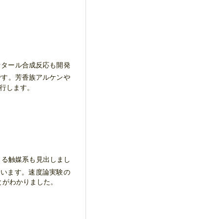
セタール合成反応も開発
です。芳香族アルケンや
に進行します。
きる触媒系も見出しまし
ています。速度論実験の
とがわかりました。