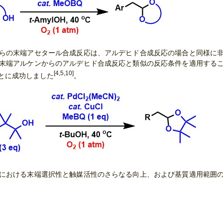
らの末端アセタール合成反応は、アルデヒド合成反応の場合と同様に
末端アルケンからのアルデヒド合成反応と類似の反応条件を適用する
[4,5,10]
とに成功しました
。
における末端選択性と触媒活性のさらなる向上、および基質適用範囲