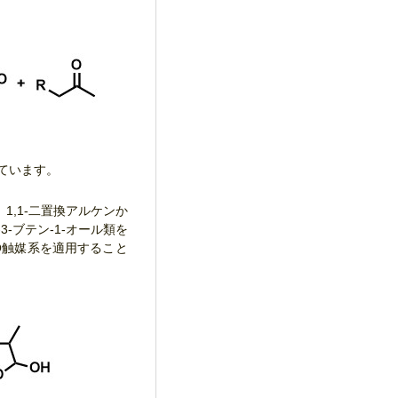
ています。
。1,1-二置換アルケンか
-ブテン-1-オール類を
Q触媒系を適用すること