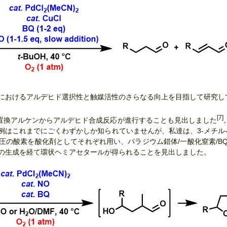
におけるアルデヒド選択性と触媒活性のさらなる向上を目指して研究し
[7]
-二置換アルケンからアルデヒド合成反応が進行することも見出しました
はこれまでにごくわずかしか知られていませんが、私達は、3-メチル-3
圧の酸素を酸化剤としてそれぞれ用い、パラジウム錯体/一酸化窒素/B
の生成を経て環状ヘミアセタールが得られることを見出しました。