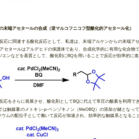
ンからの末端アセタールの合成（逆マルコフニコフ型酸化的アセタール化）
反応に関連する酸化反応として、私達は、末端アルケンからの末端ア
アセタールはアルデヒドの保護体であり、合成化学的に有用な化合物
5-ジエンなどを基質として、酸化剤にBQを用いることで反応が効率的
反応をさらに発展させ、酸化剤としてBQに代えて常圧の酸素を利用で
では触媒量のメトキシ-
p
-ベンゾキノン（MeOBQ）の添加が鍵となっ
ラジウムの配位子として働いて反応が加速され、効率的な触媒系となるこ