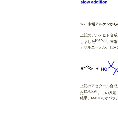
1-2. 末端アルケ
上記のアルデヒド合成
[2,4,5,8]
しました
。末端
アリルエーテル、1,
上記のアセタール合成
[2,4,5,9]
た
。この反応
結果、MeOBQがパ