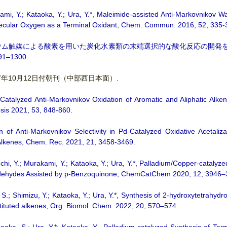
mi, Y.; Kataoka, Y.; Ura, Y.*, Maleimide-assisted Anti-Markovnikov W
lecular Oxygen as a Terminal Oxidant, Chem. Commun. 2016, 52, 335-
ラジウム触媒による酸素を用いた炭化水素類の末端選択的な酸化反応の開発
91–1300.
17年10月12日付朝刊（中部西日本面）.
-Catalyzed Anti-Markovnikov Oxidation of Aromatic and Aliphatic Alke
sis 2021, 53, 848-860.
ion of Anti-Markovnikov Selectivity in Pd-Catalyzed Oxidative Acetali
 Alkenes, Chem. Rec. 2021, 21, 3458-3469.
hi, Y.; Murakami, Y.; Kataoka, Y.; Ura, Y.*, Palladium/Copper‐catalyzed
Aldehydes Assisted by p‐Benzoquinone, ChemCatChem 2020, 12, 3946–
 S.; Shimizu, Y.; Kataoka, Y.; Ura, Y.*, Synthesis of 2-hydroxytetrahyd
stituted alkenes, Org. Biomol. Chem. 2022, 20, 570–574.
ka, S.; Ura, Y.*; Kataoka, Y., Palladium-catalyzed Synthesis of Term